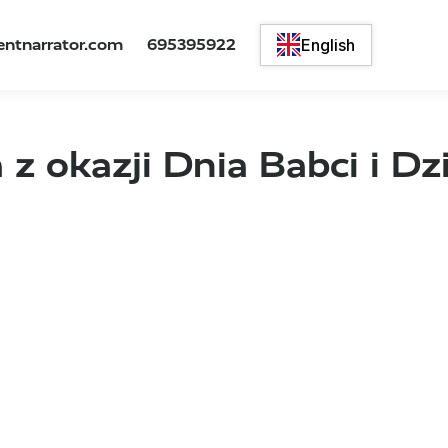
ntnarrator.com
695395922
English
 z okazji Dnia Babci i D